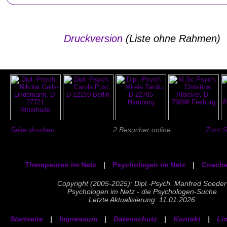
Druckversion
(Liste ohne Rahmen)
Seite drucken ...
2 Besucher online
Zum Se
Therapeuten im Netz
|
Psychologen im Netz
|
Coache
Copyright (2005-2025): Dipl.-Psych. Manfred Soeder
Psychologen im Netz - die Psychologen-Suche
Letzte Aktualisierung: 11.01.2026
Startseite
|
Impressum
|
Datenschutz
|
Kontakt
|
Li