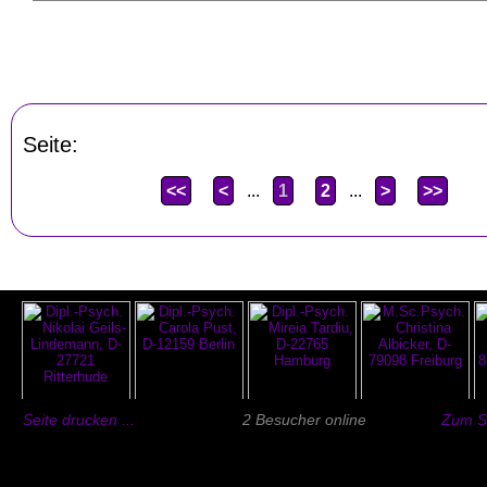
Seite:
<<
<
...
1
2
...
>
>>
Seite drucken ...
2 Besucher online
Zum Se