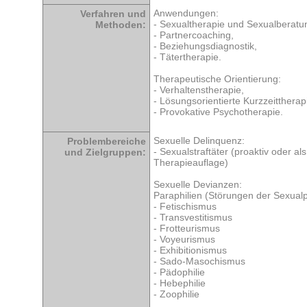
Anwendungen:
Verfahren und
- Sexualtherapie und Sexualberatu
Methoden:
- Partnercoaching,
- Beziehungsdiagnostik,
- Tätertherapie.
Therapeutische Orientierung:
- Verhaltenstherapie,
- Lösungsorientierte Kurzzeittherap
- Provokative Psychotherapie.
Sexuelle Delinquenz:
Problembereiche
- Sexualstraftäter (proaktiv oder als
und Zielgruppen:
Therapieauflage)
Sexuelle Devianzen:
Paraphilien (Störungen der Sexual
- Fetischismus
- Transvestitismus
- Frotteurismus
- Voyeurismus
- Exhibitionismus
- Sado-Masochismus
- Pädophilie
- Hebephilie
- Zoophilie