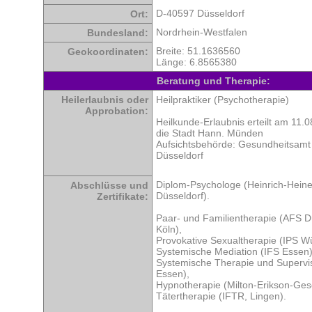
D-40597 Düsseldorf
Ort:
Nordrhein-Westfalen
Bundesland:
Breite: 51.1636560
Geokoordinaten:
Länge: 6.8565380
Beratung und Therapie:
Heilerlaubnis oder
Heilpraktiker (Psychotherapie)
Approbation:
Heilkunde-Erlaubnis erteilt am 11.
die Stadt Hann. Münden
Aufsichtsbehörde: Gesundheitsamt 
Düsseldorf
Diplom-Psychologe (Heinrich-Heine
Abschlüsse und
Düsseldorf).
Zertifikate:
Paar- und Familientherapie (AFS D
Köln),
Provokative Sexualtherapie (IPS W
Systemische Mediation (IFS Essen)
Systemische Therapie und Supervis
Essen),
Hypnotherapie (Milton-Erikson-Gese
Tätertherapie (IFTR, Lingen).