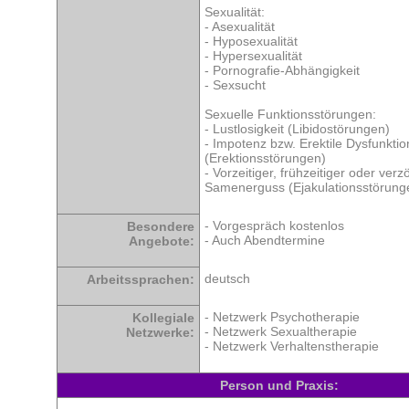
Sexualität:
- Asexualität
- Hyposexualität
- Hypersexualität
- Pornografie-Abhängigkeit
- Sexsucht
Sexuelle Funktionsstörungen:
- Lustlosigkeit (Libidostörungen)
- Impotenz bzw. Erektile Dysfunktio
(Erektionsstörungen)
- Vorzeitiger, frühzeitiger oder verz
Samenerguss (Ejakulationsstörung
- Vorgespräch kostenlos
Besondere
- Auch Abendtermine
Angebote:
deutsch
Arbeitssprachen:
- Netzwerk Psychotherapie
Kollegiale
- Netzwerk Sexualtherapie
Netzwerke:
- Netzwerk Verhaltenstherapie
Person und Praxis: