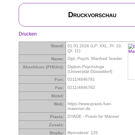
Druckvorschau
Drucken
Stand:
01.01.2026 (LP: XXL,
PI: 10
,
QI: 11
)
Dipl.-Psych. Manfred Soeder
Name:
Diplom-Psychologe
Abschluss (FH/Uni):
(Universität Düsseldorf)
0211/4846781
Fon:
0211/4846782
Fax:
Mobil:
https://www.praxis-fuer-
Web:
maenner.de
DYADE - Praxis für Männer
Praxis:
Zusatz:
Benrodestr. 125
Straße: