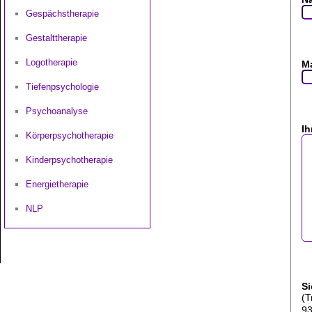
Gespächstherapie
Gestalttherapie
Logotherapie
Ma
Tiefenpsychologie
Psychoanalyse
Ih
Körperpsychotherapie
Kinderpsychotherapie
Energietherapie
NLP
Si
(T
9