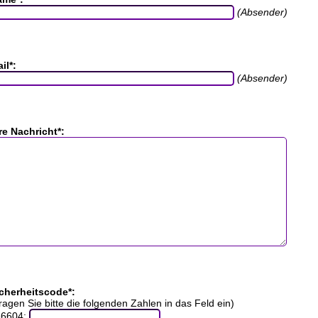
(Absender)
il*:
(Absender)
re Nachricht*:
cherheitscode*:
ragen Sie bitte die folgenden Zahlen in das Feld ein)
36604: