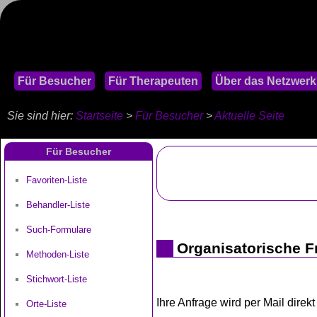
Für Besucher
Für Therapeuten
Über das Netzwerk
Sie sind hier:
Startseite
>
Für Besucher
>
Aktuelle Seite
Für Besucher
Favoriten-Liste
Behandler-Liste
Such-Formulare
Organisatorische F
Methoden-Liste
Stichwort-Liste
Ihre Anfrage wird per Mail dire
Orte-Liste