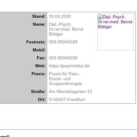
Stand:
30.03.2020
Name:
Dipl.-Psych.
Dr.rer.med. Bernd
Böttger
Festnetz:
069-95049189
Mobil:
Fax:
069-95049188
Web:
https://paarinstitut.de
Praxis:
Praxis für Paar-,
Einzel- und
Gruppentherapie
Straße:
Am Wendelsgarten 12
Ort:
D-60437 Frankfurt
ame*: