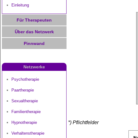
Einleitung
Für Therapeuten
Über das Netzwerk
Pinnwand
Netzwerke
Psychotherapie
Paartherapie
Sexualtherapie
Familientherapie
*) Pflichtfelder
Hypnotherapie
Verhaltenstherapie
N