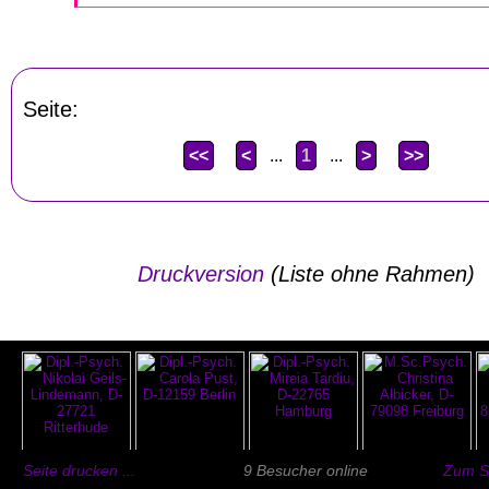
Seite:
<<
<
...
1
...
>
>>
Druckversion
(Liste ohne Rahmen)
Seite drucken ...
9 Besucher online
Zum Se