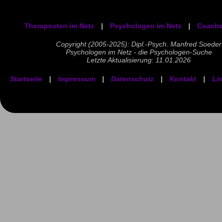
Therapeuten im Netz
|
Psychologen im Netz
|
Coache
Copyright (2005-2025): Dipl.-Psych. Manfred Soeder
Psychologen im Netz - die Psychologen-Suche
Letzte Aktualisierung: 11.01.2026
Startseite
|
Impressum
|
Datenschutz
|
Kontakt
|
Li