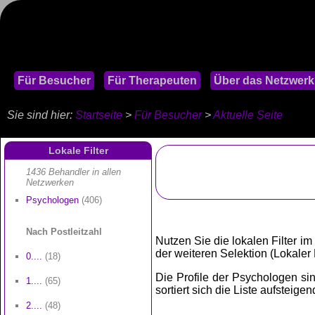
Für Besucher
Für Therapeuten
Über das Netzwerk
Sie sind hier:
Startseite
>
Für Besucher
>
Aktuelle Seite
Lokale Filter
1436 Behandler in allen
Netzwerken
Psychologen
(406)
Nach Postleitzahl
Nutzen Sie die lokalen Filter im
der weiteren Selektion (Lokaler Fi
0....
(18)
Die Profile der Psychologen sind
1....
(65)
sortiert sich die Liste aufsteige
2....
(48)