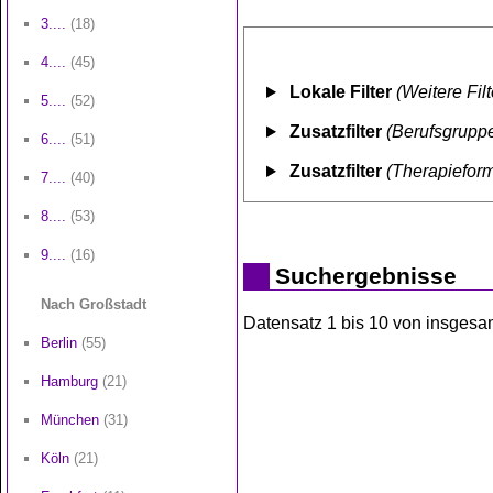
3....
(18)
4....
(45)
Lokale Filter
(Weitere Fil
5....
(52)
Zusatzfilter
(Berufsgruppe
6....
(51)
Zusatzfilter
(Therapiefor
7....
(40)
8....
(53)
9....
(16)
Suchergebnisse
Nach Großstadt
Datensatz 1 bis 10 von insgesamt
Berlin
(55)
Hamburg
(21)
München
(31)
Köln
(21)