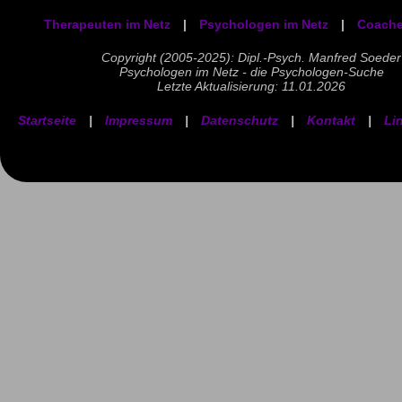
Therapeuten im Netz
|
Psychologen im Netz
|
Coache
Copyright (2005-2025): Dipl.-Psych. Manfred Soeder
Psychologen im Netz - die Psychologen-Suche
Letzte Aktualisierung: 11.01.2026
Startseite
|
Impressum
|
Datenschutz
|
Kontakt
|
Li