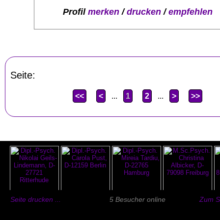
Profil
merken
/
drucken
/
empfehlen
Seite:
<<
<
...
1
2
...
>
>>
Seite drucken ...
5 Besucher online
Zum Se